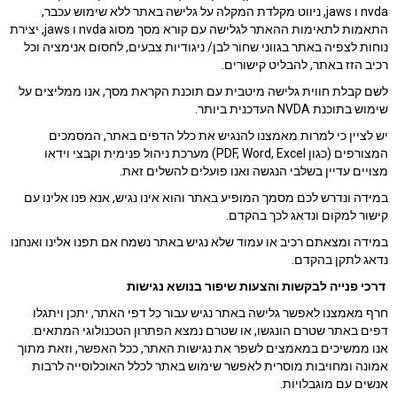
nvda ו jaws, ניווט מקלדת המקלה על גלישה באתר ללא שימוש עכבר,
התאמות לתאימות ההאתר לגלישה עם קורא מסך מסוג nvda ו jaws, יצירת
נוחות לצפיה באתר בגווני שחור לבן/ ניגודיות צבעים, לחסום אנימציה וכל
רכיב הזז באתר, להבליט קישורים.
לשם קבלת חווית גלישה מיטבית עם תוכנת הקראת מסך, אנו ממליצים על
שימוש בתוכנת NVDA העדכנית ביותר.
יש לציין כי למרות מאמצנו להנגיש את כלל הדפים באתר, המסמכים
המצורפים (כגון PDF, Word, Excel) מערכת ניהול פנימית וקבצי וידאו
מצויים עדיין בשלבי הנגשה ואנו פועלים להשלים זאת.
במידה ונדרש לכם מסמך המופיע באתר והוא אינו נגיש, אנא פנו אלינו עם
קישור למקום ונדאג לכך בהקדם.
במידה ומצאתם רכיב או עמוד שלא נגיש באתר נשמח אם תפנו אלינו ואנחנו
נדאג לתקן בהקדם.
דרכי פנייה לבקשות והצעות שיפור בנושא נגישות
חרף מאמצנו לאפשר גלישה באתר נגיש עבור כל דפי האתר, יתכן ויתגלו
דפים באתר שטרם הונגשו, או שטרם נמצא הפתרון הטכנולוגי המתאים.
אנו ממשיכים במאמצים לשפר את נגישות האתר, ככל האפשר, וזאת מתוך
אמונה ומחויבות מוסרית לאפשר שימוש באתר לכלל האוכלוסייה לרבות
אנשים עם מוגבלויות.