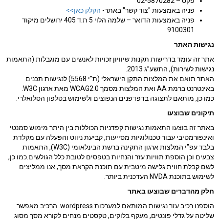
פקס – 02-5870282
פניה באמצעות "צור קשר" באתר-
הקלק כאן>>
פניה באמצעות הדואר – שלמה הלוי 5 ת.ד 405 ירושלים מיקוד
9100301
נגישות האתר
אתר זה עומד בדרישות תקנות שיוויון זכויות לאנשים עם מוגבלות (התאמות
נגישות לשירות), התשע”ג 2013.
האתר תואם את המלצות התקן הישראלי (ת”י 5568) לנגישות תכנים
באינטרנט ברמת AA ואת המלצות מסמך WCAG2.0 מאת ארגון W3C.
כמו כן, מותאם לתצוגה בדפדפנים הנפוצים ולשימוש בטלפון הסלואלרי.
תיקונים שבוצעו
באתר זה בוצעו התאמות נגישות קפדניות הכוללות בין היתר מימוש סמנטי
ואינפורמטיבי עבור טכנולוגיות מסייעות, קביעת ניווט והפעלה עם מקלדת
בלבד עפ”י המלצות ארגון התקינה ברשת הבינלאומי (W3C), התאמות
צבעים וכן הוספת תוויות עזר והנחיות בטפסים לטובת כלל הגולשים.כמו כן,
לשם קבלת חווית גלישה מיטבית עם תוכנת הקראת מסך, אנו ממליצים
לשימוש בתוכנת NVDA העדכנית ביותר.
חלק מהדברים שבוצעו באתר
הוספנו רכיב עזר נגישות המותאם למערכות wordpress. הרכיב מאפשר
שליטה על גדלי פונטים, מעקף בלוקים, טקסטים מנחים לקורא מסך מסוג