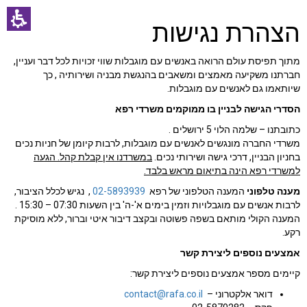
הצהרת נגישות
מתוך תפיסת עולם הרואה באנשים עם מוגבלות שווי זכויות לכל דבר ועניין,
חברתנו משקיעה מאמצים ומשאבים בהנגשת מבניה ושירותיה , כך
שיותאמו גם לאנשים עם מוגבלות.
הסדרי הגישה לבניין בו ממוקמים משרדי רפא
כתובתנו – שלמה הלוי 5 ירושלים .
משרדי החברה מונגשים לאנשים עם מוגבלות, לרבות קיומן של חניות נכים
בחניון הבניין, דרכי גישה ושירותי נכים.
במשרדנו אין קבלת קהל. הגעה
למשרדי רפא הינה בתיאום מראש בלבד.
מענה טלפוני
המענה הטלפוני של רפא
02-5893939
, נגיש לכלל הציבור,
לרבות אנשים עם מוגבלויות וזמין בימים א'-ה' בין השעות 07:30 – 15:30 .
המענה הקולי מותאם בשפה פשוטה ובקצב דיבור איטי וברור, ללא מוסיקת
רקע.
אמצעים נוספים ליצירת קשר
קיימים מספר אמצעים נוספים ליצירת קשר:
דואר אלקטרוני –
contact@rafa.co.il