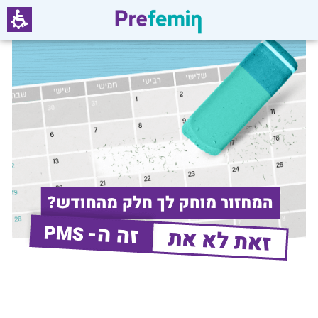
רפמין
טיפול
תסמונת
דם
סתית.